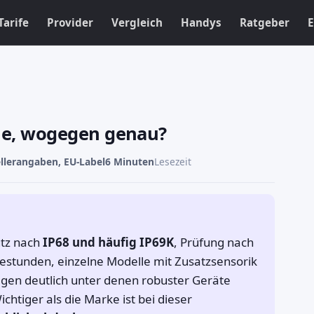
Tarife
Provider
Vergleich
Handys
Ratgeber
E
Sie, wogegen genau?
llerangaben, EU-Label
6 Minuten
Lesezeit
utz nach
IP68 und häufig IP69K
, Prüfung nach
restunden, einzelne Modelle mit Zusatzsensorik
egen deutlich unter denen robuster Geräte
Wichtiger als die Marke ist bei dieser