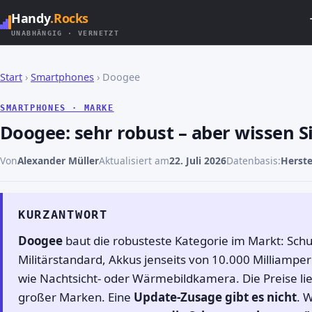
Handy
.Rocks
UNABHÄNGIG · VERNETZT
Start
›
Smartphones
› Doogee
SMARTPHONES · MARKE
Doogee: sehr robust – aber wissen 
Von
Alexander Müller
Aktualisiert am
22. Juli 2026
Datenbasis:
Herste
KURZANTWORT
Doogee
baut die robusteste Kategorie im Markt: Sch
Militärstandard, Akkus jenseits von 10.000 Milliampe
wie Nachtsicht- oder Wärmebildkamera. Die Preise li
großer Marken. Eine
Update-Zusage gibt es nicht
. 