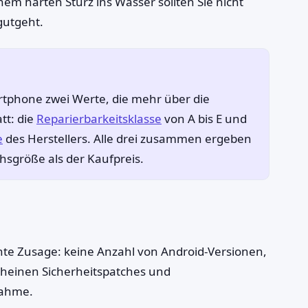
em harten Sturz ins Wasser sollten Sie nicht
gutgeht.
rtphone zwei Werte, die mehr über die
tt: die
Reparierbarkeitsklasse
von A bis E und
e
des Herstellers. Alle drei zusammen ergeben
chsgröße als der Kaufpreis.
chte Zusage: keine Anzahl von Android-Versionen,
cheinen Sicherheitspatches und
nahme.