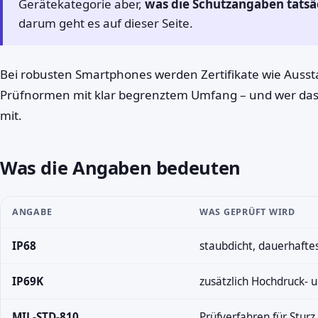
Gerätekategorie aber,
was die Schutzangaben tatsä
darum geht es auf dieser Seite.
Bei robusten Smartphones werden Zertifikate wie Auss
Prüfnormen mit klar begrenztem Umfang – und wer das ni
mit.
Was die Angaben bedeuten
ANGABE
WAS GEPRÜFT WIRD
IP68
staubdicht, dauerhafte
IP69K
zusätzlich Hochdruck- 
MIL-STD-810
Prüfverfahren für Sturz