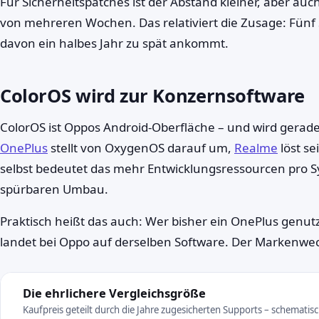
Für Sicherheitspatches ist der Abstand kleiner, aber au
von mehreren Wochen. Das relativiert die Zusage: Fün
davon ein halbes Jahr zu spät ankommt.
ColorOS wird zur Konzernsoftware
ColorOS ist Oppos Android-Oberfläche – und wird gera
OnePlus
stellt von OxygenOS darauf um,
Realme
löst se
selbst bedeutet das mehr Entwicklungsressourcen pro 
spürbaren Umbau.
Praktisch heißt das auch: Wer bisher ein OnePlus genut
landet bei Oppo auf derselben Software. Der Markenwechse
Die ehrlichere Vergleichsgröße
Kaufpreis geteilt durch die Jahre zugesicherten Supports – schematis