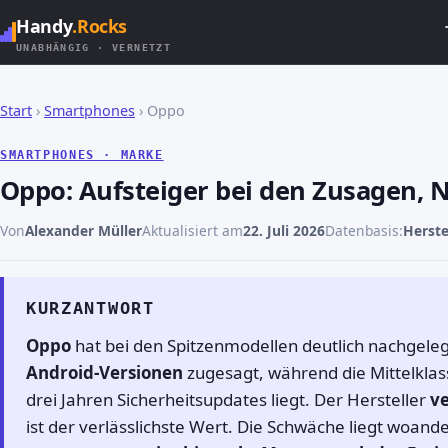
Handy
.Rocks
UNABHÄNGIG · VERNETZT
Start
›
Smartphones
› Oppo
SMARTPHONES · MARKE
Oppo: Aufsteiger bei den Zusagen,
Von
Alexander Müller
Aktualisiert am
22. Juli 2026
Datenbasis:
Herste
KURZANTWORT
Oppo
hat bei den Spitzenmodellen deutlich nachgelegt
Android-Versionen
zugesagt, während die Mittelklasse
drei Jahren Sicherheitsupdates liegt. Der Hersteller
ve
ist der verlässlichste Wert. Die Schwäche liegt woan