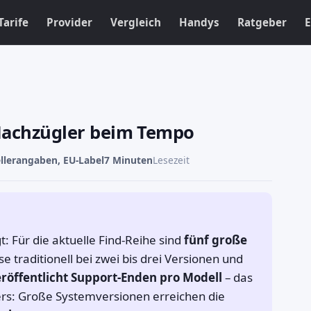
Tarife
Provider
Vergleich
Handys
Ratgeber
E
 Nachzügler beim Tempo
llerangaben, EU-Label
7 Minuten
Lesezeit
: Für die aktuelle Find-Reihe sind
fünf große
 traditionell bei zwei bis drei Versionen und
röffentlicht Support-Enden pro Modell
– das
ders: Große Systemversionen erreichen die