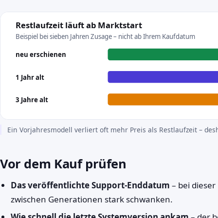
Restlaufzeit läuft ab Marktstart
Beispiel bei sieben Jahren Zusage – nicht ab Ihrem Kaufdatum
neu erschienen
1 Jahr alt
3 Jahre alt
Ein Vorjahresmodell verliert oft mehr Preis als Restlaufzeit – des
Vor dem Kauf prüfen
Das veröffentlichte Support-Enddatum
– bei dieser
zwischen Generationen stark schwanken.
Wie schnell die letzte Systemversion ankam
– der b